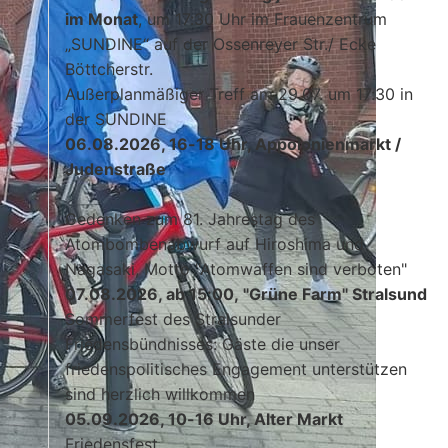
im Monat
, um 17:30 Uhr im Frauenzentrum
„SUNDINE“ auf der Ossenreyer Str./ Ecke
Böttcherstr.
Außerplanmäßiger Treff am 29.07. um 17:30 in
der SUNDINE
06.08.2026, 16-18 Uhr, Appolonienmarkt /
Judenstraße
Gedenken zum 81. Jahrestag des
Atombombenabwurf auf Hiroshima und
Nagasaki, Motto "Atomwaffen sind verboten"
07.08.2026, ab 15:00, "Grüne Farm" Stralsund
Sommerfest des Stralsunder
Friedensbündnisses: Gäste die unser
friedenspolitisches Engagement unterstützen
sind herzlich willkommen
05.09.2026, 10-16 Uhr, Alter Markt
Friedensfest