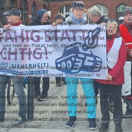
in Stralsund
 Fahrrad auf die Straße gegangen. Der Korso
Motto: "Friedensfähig statt Kriegstauglich". Trotz
n ihren Humor. Ein Radfahrer rief: "Endlich hat die
nd hielt ein Plakat hoch, das auf die geplante
 Kinder kriegt Ihr nicht".
den die Anliegen der Friedensbewegung sichtbar.
haft: "Hochrüstung bedeutet Sozialabbau". In
eue US-Mittelstreckenraketen in Deutschland.
Herr Ernst-Ludwig Iskenius, hielt am Alten Markt
 vor einer nie dagewesenen Bedrohung durch
uszurotten vermögen", warnte er und fragt
ierung? Sie betreibt aktiv die Stationierung von
 deutschen Boden!"