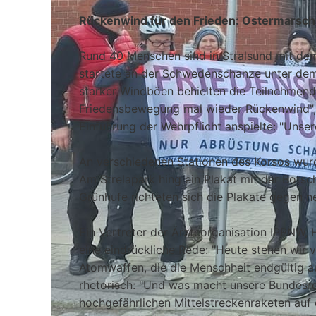
Rückenwind für den Frieden: Ostermarsch 
Rund 40 Menschen sind in Stralsund mit dem
startete an der Schwedenschanze unter dem 
starker Windböen behielten die Teilnehmende
Friedensbewegung mal wieder Rückenwind", u
Einführung der Wehrpflicht anspielte: "Unsere
An verschiedenen Stationen des Korsos wur
Am Strelapark hing ein Plakat mit der Botsc
Grünhufe richteten sich die Plakate gegen n
Ein Vertreter der Ärzteorganisation IPPNW, 
eine eindrückliche Rede: "Heute stehen wir
Atomwaffen, die die Menschheit endgültig a
rhetorisch: "Und was macht unsere Bundesreg
hochgefährlichen Mittelstreckenraketen auf