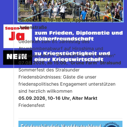
Außerplanmäßiger Treff am 29.07. um 17:30 in
der SUNDINE
06.08.2026, 16-18 Uhr, Appolonienmarkt /
Judenstraße
Gedenken zum 81. Jahrestag des
Atombombenabwurf auf Hiroshima und
Nagasaki, Motto "Atomwaffen sind verboten"
07.08.2026, ab 15:00, "Grüne Farm" Stralsund
Sommerfest des Stralsunder
Friedensbündnisses: Gäste die unser
friedenspolitisches Engagement unterstützen
sind herzlich willkommen
05.09.2026, 10-16 Uhr, Alter Markt
Friedensfest