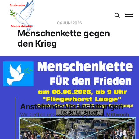
04 JUNI 2026
Menschenkette gegen
den Krieg
Anstehende Veranstaltungen
Wir treffen uns
regelmäßig jeden 2. Mittwoch
im Monat
, um 17:30 Uhr im Frauenzentrum
„SUNDINE“ auf der Ossenreyer Str./ Ecke
Böttcherstr.