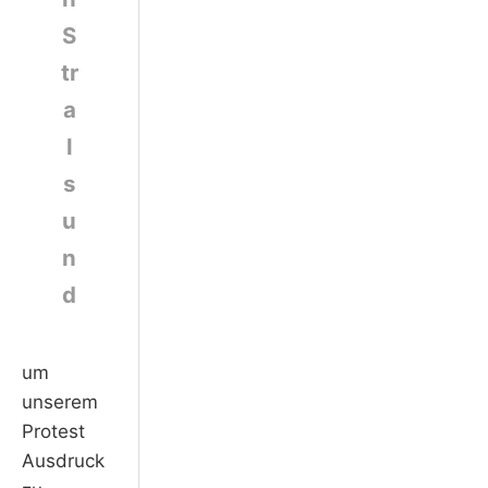
S
tr
a
l
s
u
n
d
um
unserem
Protest
Ausdruck