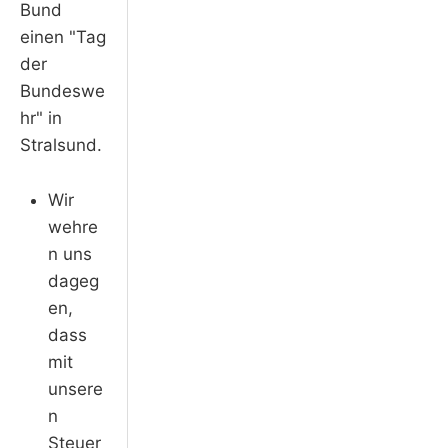
Bund
einen "Tag
der
Bundeswe
hr" in
Stralsund.
Wir
wehre
n uns
dageg
en,
dass
mit
unsere
n
Steuer