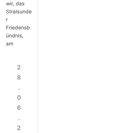
wir, das
Stralsunde
r
Friedensb
ündnis,
am
2
8
.
0
6
.
2