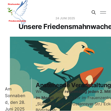
24 JUNI 2025
Unsere Friedensmahnwach
Anstehende Veranstaltun
Am
Wir treffen uns
regelmäßig jeden 2. Mi
Sonnaben
im Monat
, um 17:30 Uhr im Frauenzent
d, den 28.
„SUNDINE“ auf der Ossenreyer Str./ Eck
Juni 2025
Böttcherstr.