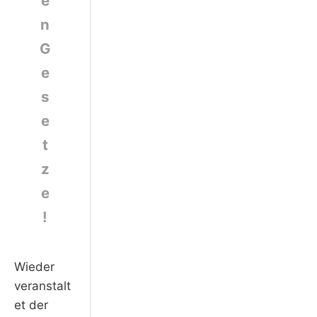
e
n
G
e
s
e
t
z
e
!
Wieder
veranstalt
et der