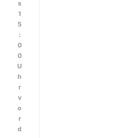
s
1
5
:
0
0
U
h
r
v
o
r
d