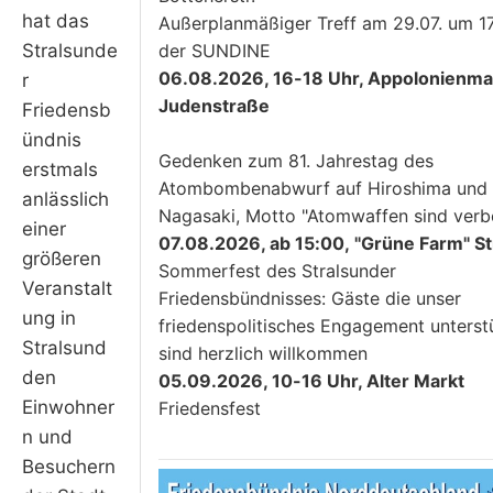
hat das
Außerplanmäßiger Treff am 29.07. um 17
Stralsunde
der SUNDINE
06.08.2026, 16-18 Uhr, Appolonienmar
r
Judenstraße
Friedensb
ündnis
Gedenken zum 81. Jahrestag des
erstmals
Atombombenabwurf auf Hiroshima und
anlässlich
Nagasaki, Motto "Atomwaffen sind verb
einer
07.08.2026, ab 15:00, "Grüne Farm" S
größeren
Sommerfest des Stralsunder
Veranstalt
Friedensbündnisses: Gäste die unser
ung in
friedenspolitisches Engagement unterst
Stralsund
sind herzlich willkommen
den
05.09.2026, 10-16 Uhr, Alter Markt
Einwohner
Friedensfest
n und
Besuchern