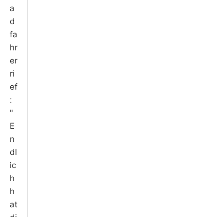
a
d
fa
hr
er
ri
ef
:
"
E
n
dl
ic
h
h
at