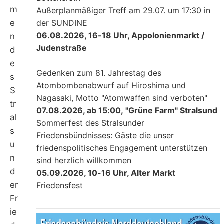
m
Außerplanmäßiger Treff am 29.07. um 17:30 in
e
der SUNDINE
06.08.2026, 16-18 Uhr, Appolonienmarkt /
n
Judenstraße
d
e
Gedenken zum 81. Jahrestag des
s
Atombombenabwurf auf Hiroshima und
S
Nagasaki, Motto "Atomwaffen sind verboten"
tr
07.08.2026, ab 15:00, "Grüne Farm" Stralsund
al
Sommerfest des Stralsunder
s
Friedensbündnisses: Gäste die unser
u
friedenspolitisches Engagement unterstützen
n
sind herzlich willkommen
d
05.09.2026, 10-16 Uhr, Alter Markt
er
Friedensfest
Fr
ie